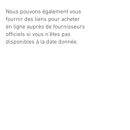
Nous pouvons également vous
fournir des liens pour acheter
en ligne auprès de fournisseurs
officiels si vous n'êtes pas
disponibles à la date donnée.
Formalités médicales
La validation de votre profil
après sélection des choix
d'adhésion vous offrira la
possibilité de télécharger votre
certificat médical directement
dans assoconnect en ligne.
Cette étape est facultative.
Dans tous les cas nous vous