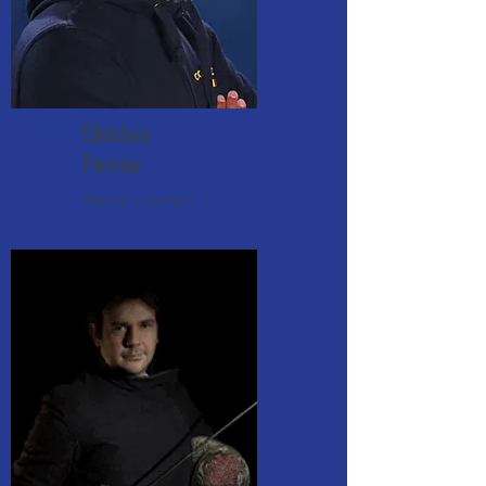
Ghislain
Perrier
Maître d'Armes