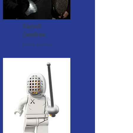
Raphaël
Qaouibaai
Maître d'Armes