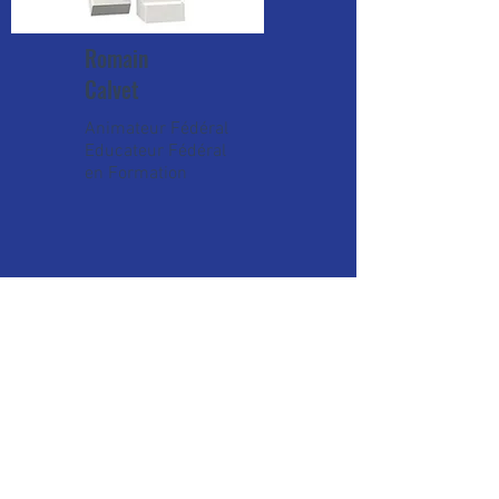
Romain
Calvet
Animateur Fédéral
Educateur Fédéral
en Formation
ADRESSE
Salle d'armes JF Lamour
Espace sportif Jean-Pierre RIVES
89-91 Bd de Verdun
92400 Courbevoie