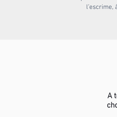
l’escrime, 
A 
cho