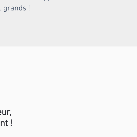
et grands !
ur,
nt !