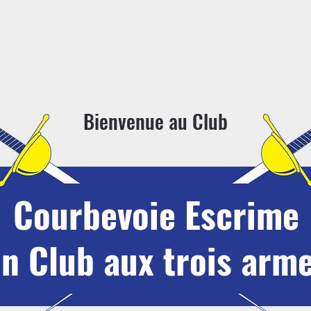
Bienvenue au Club
Courbevoie Escrime
n Club aux
trois
arme