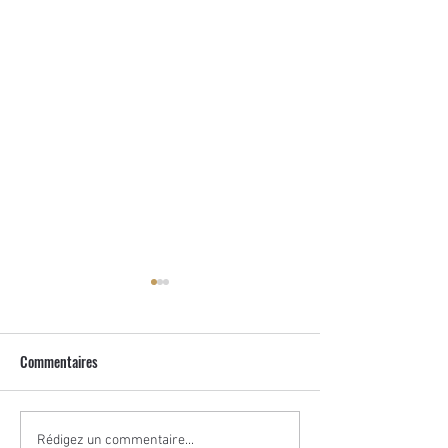
Commentaires
2 février 2025 : Circuit
2 février 2025 : EDJ
Rédigez un commentaire...