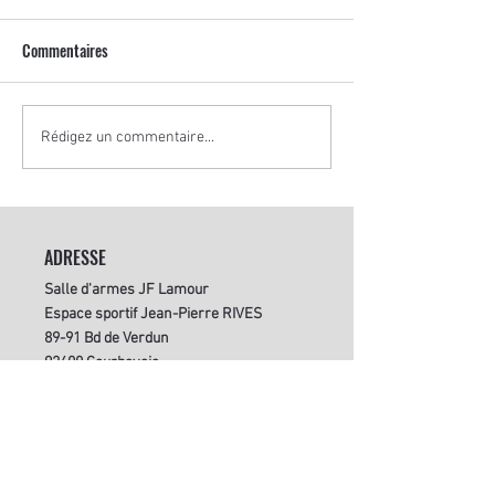
Commentaires
2 février 2025 : Circuit
2 février 2025 : EDJ
Rédigez un commentaire...
national Vétéran Epée à Hénin
Ville d'Avray. Des t
Beaumont
les Podiums et des 
Courbevoie Escrime
formation.
ADRESSE
Salle d'armes JF Lamour
Espace sportif Jean-Pierre RIVES
89-91 Bd de Verdun
92400 Courbevoie
LE CLUB
Inscription
Infos pratiques